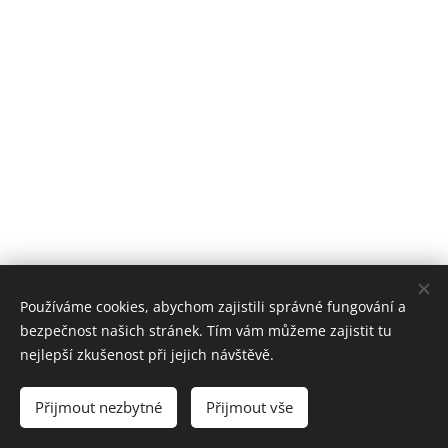
Používáme cookies, abychom zajistili správné fungování a
bezpečnost našich stránek. Tím vám můžeme zajistit tu
nejlepší zkušenost při jejich návštěvě.
© 13.6.2022 Vyrobeno od srdce
Přijmout nezbytné
Přijmout vše
Vytvořeno službou
Webnode
Cookies