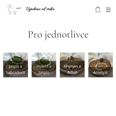
Vyrobeno od srdce
Pro jednotlivce
Jaspis a
Howlit a
Křemen a
Labradorit
Jaspis
Achát
Ametyst