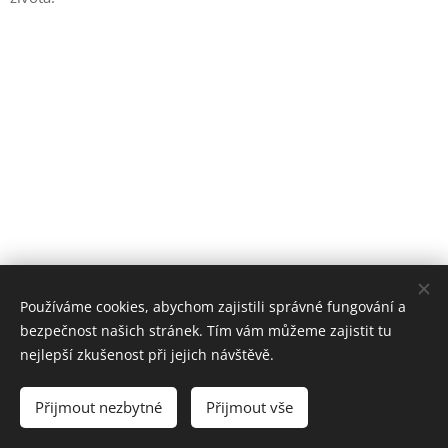
Používáme cookies, abychom zajistili správné fungování a
bezpečnost našich stránek. Tím vám můžeme zajistit tu
nejlepší zkušenost při jejich návštěvě.
© 13.6.2022 Vyrobeno od srdce
Přijmout nezbytné
Přijmout vše
Vytvořeno službou
Webnode
Cookies