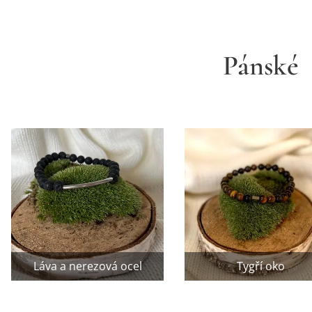
Pánské
Láva a nerezová ocel
Tygří oko