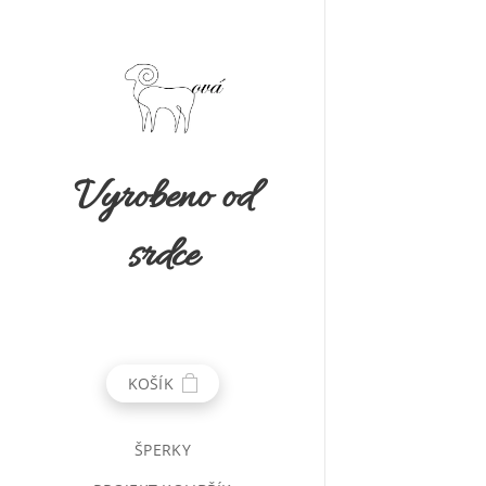
Vyrobeno od
srdce
KOŠÍK
ŠPERKY