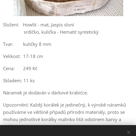
Složení: Howlit - mat, Jaspis sloní
srdíčko, kulička - Hematit syntetický
Tvar: kuličky 8 mm
Velikost: 17-18 cm
Cena: 249 Kč
Skladem: 11 ks
Náramek je dodáván v dárkové krabičce.
Upozornění: Každý korálek je jedinečný, k výrobě náramků
používáme ve většině případů přírodní materiály, proto se
mohou jednotlivé korálky malinko lišit odstínem barvy a
velikostí kuliček.