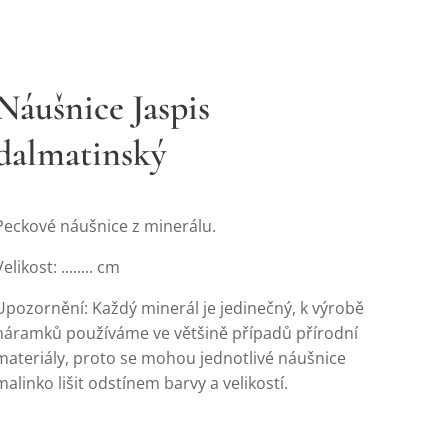
Náušnice Jaspis
dalmatinský
Peckové náušnice z minerálu.
Velikost: ........ cm
Upozornění: Každý minerál je jedinečný, k výrobě
náramků používáme ve většině případů přírodní
materiály, proto se mohou jednotlivé náušnice
malinko lišit odstínem barvy a velikostí.