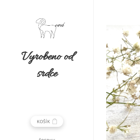
Vyrobeno od
srdce
KOŠÍK